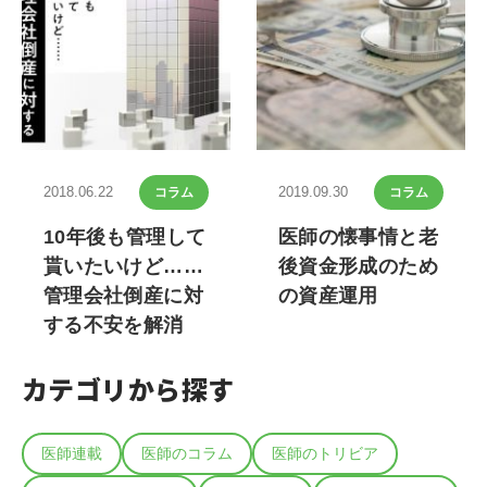
【現役医師連載コ
ラム】勤務医がイ
ンフレに弱い理由
と、その対策
2018.06.22
2019.09.30
コラム
コラム
10年後も管理して
医師の懐事情と老
貰いたいけど……
後資金形成のため
管理会社倒産に対
の資産運用
する不安を解消
カテゴリから探す
医師連載
医師のコラム
医師のトリビア