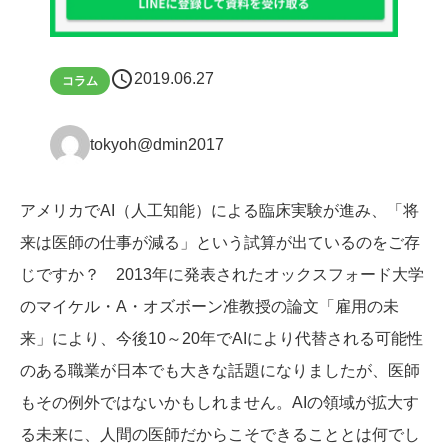
schedule
2019.06.27
コラム
tokyoh@dmin2017
アメリカでAI（人工知能）による臨床実験が進み、「将
来は医師の仕事が減る」という試算が出ているのをご存
じですか？ 2013年に発表されたオックスフォード大学
のマイケル・A・オズボーン准教授の論文「雇用の未
来」により、今後10～20年でAIにより代替される可能性
のある職業が日本でも大きな話題になりましたが、医師
もその例外ではないかもしれません。AIの領域が拡大す
る未来に、人間の医師だからこそできることとは何でし