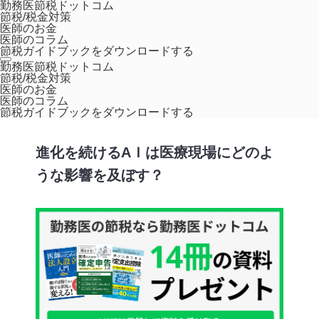
勤務医節税ドットコム
節税/税金対策
医師のお金
医師のコラム
節税ガイドブックをダウンロードする
ホーム
コラム
進化を続けるAＩは医療現場にどのような影響を及ぼ
勤務医節税ドットコム
節税/税金対策
す？
医師のお金
医師のコラム
ライフスタイル
節税ガイドブックをダウンロードする
進化を続けるAＩは医療現場にどのよ
うな影響を及ぼす？