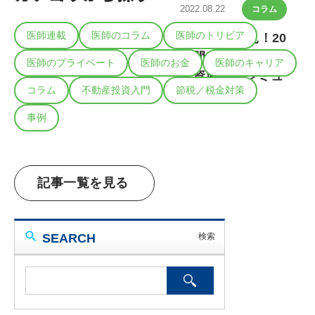
2022.08.22
コラム
医師連載
医師のコラム
医師のトリビア
40代医師必見！20
年間で資産を増や
医師のプライベート
医師のお金
医師のキャリア
す資産運用シミュ
コラム
不動産投資入門
節税／税金対策
レーション
事例
記事一覧を見る
SEARCH