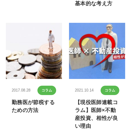
基本的な考え方
2017.08.28
2021.10.14
コラム
コラム
勤務医が節税する
【現役医師連載コ
ための方法
ラム】医師×不動
産投資、相性が良
い理由