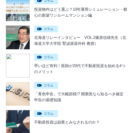
コラム
投資物件はどう選ぶ？10年運用シミュレーション・都
心の新築ワンルームマンション編
コラム
北海道リレーインタビュー VOL.2篠原信雄先生（北
海道大学大学院 腎泌尿器外科 教授）
コラム
早いほど有利！医師が20代で不動産投資を始める4つ
のメリット
コラム
「青色申告」で大幅節税!? 開業医なら知るべき確定
申告の基礎知識
コラム
不動産投資は副業とみなされるのか？