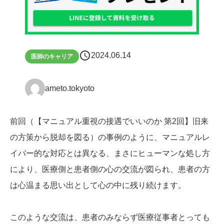
schedule
2024.06.14
医師のキャリア
ameto.tokyoto
前回（【マニュアル重視の接遇でいいのか 第2回】旧来
の方策から脱却を図る）の事例のように、マニュアルレ
イバー的な対応とは異なる、まさにヒューマンな処し方
により、医療側と患者側の心の交流が図られ、患者の方
は心温まる思い出として心の中に残り続けます。
このような交流は、患者のみならず医療従事者とっても