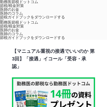
勤務医節税ドットコム
節税/税金対策
医師のお金
医師のコラム
節税ガイドブックをダウンロードする
ホーム
医師のキャリア
【マニュアル重視の接遇でいいのか 第3回】
勤務医節税ドットコム
節税/税金対策
「接遇」イコール「受容・承認」
医師のお金
医師のコラム
,
,
マネジメント
働き方とキャリア
経営
節税ガイドブックをダウンロードする
【マニュアル重視の接遇でいいのか 第
3回】「接遇」イコール「受容・承
認」