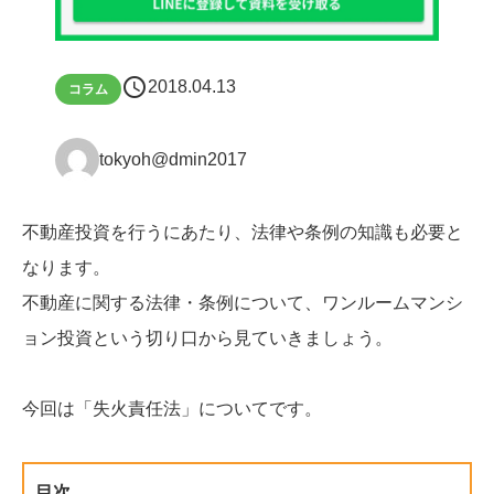
schedule
2018.04.13
コラム
tokyoh@dmin2017
不動産投資を行うにあたり、法律や条例の知識も必要と
なります。
不動産に関する法律・条例について、ワンルームマンシ
ョン投資という切り口から見ていきましょう。
今回は「失火責任法」についてです。
目次