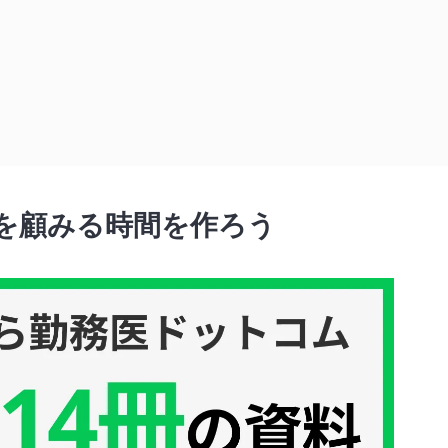
う
を顧みる時間を作ろう