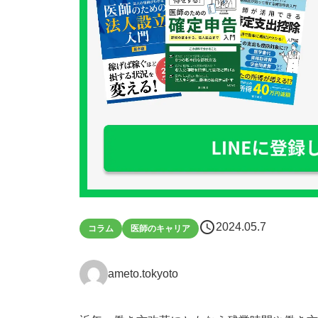
schedule
2024.05.7
コラム
医師のキャリア
ameto.tokyoto