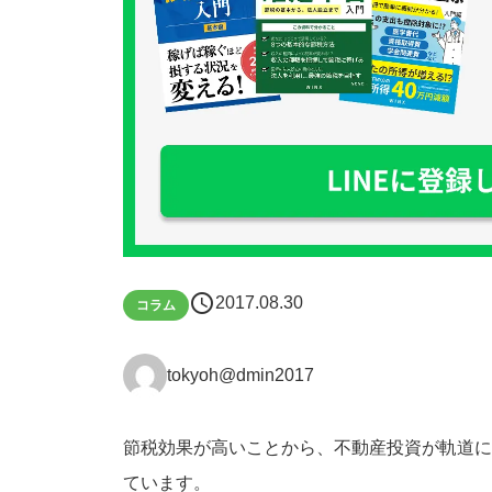
schedule
2017.08.30
コラム
tokyoh@dmin2017
節税効果が高いことから、不動産投資が軌道に
ています。