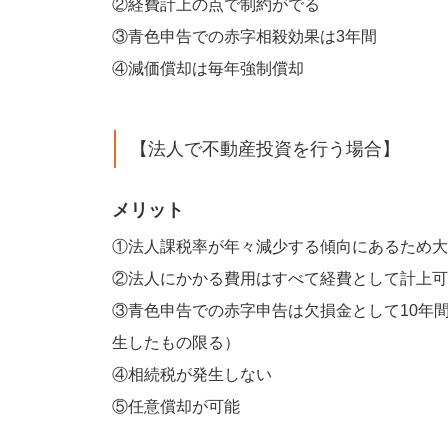
②経費計上の点で制約がでる
③青色申告での赤字相殺効果は3年間
④減価償却は毎年強制償却
【法人で不動産投資を行う場合】
メリット
①法人課税率が年々減少する傾向にあるため大
②法人にかかる費用はすべて経費として計上可
③青色申告での赤字申告は欠損金として10年間
生したもの限る）
④相続税が発生しない
⑤任意償却が可能