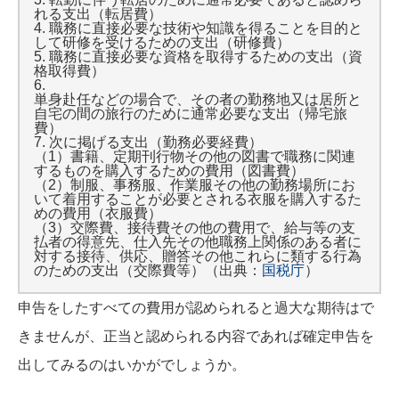
れる支出（転居費）
4. 職務に直接必要な技術や知識を得ることを目的と
して研修を受けるための支出（研修費）
5. 職務に直接必要な資格を取得するための支出（資
格取得費）
6.
単身赴任などの場合で、その者の勤務地又は居所と
自宅の間の旅行のために通常必要な支出（帰宅旅
費）
7. 次に掲げる支出（勤務必要経費）
（1）書籍、定期刊行物その他の図書で職務に関連
するものを購入するための費用（図書費）
（2）制服、事務服、作業服その他の勤務場所にお
いて着用することが必要とされる衣服を購入するた
めの費用（衣服費）
（3）交際費、接待費その他の費用で、給与等の支
払者の得意先、仕入先その他職務上関係のある者に
対する接待、供応、贈答その他これらに類する行為
のための支出（交際費等）（出典：
国税庁
）
申告をしたすべての費用が認められると過大な期待はで
きませんが、正当と認められる内容であれば確定申告を
出してみるのはいかがでしょうか。