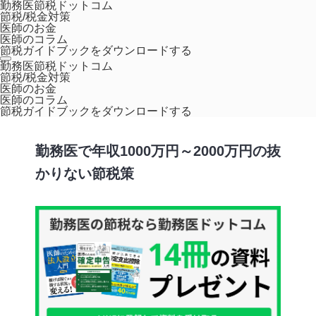
勤務医節税ドットコム
節税/税金対策
医師のお金
医師のコラム
節税ガイドブックをダウンロードする
ホーム
コラム
,
医師のお金
勤務医で年収1000万円～2000万円の抜か
勤務医節税ドットコム
節税/税金対策
りない節税策
医師のお金
医師のコラム
,
,
勤務医
確定申告
節税
節税ガイドブックをダウンロードする
勤務医で年収1000万円～2000万円の抜
かりない節税策