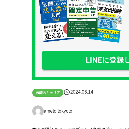
schedule
2024.06.14
医師のキャリア
ameto.tokyoto