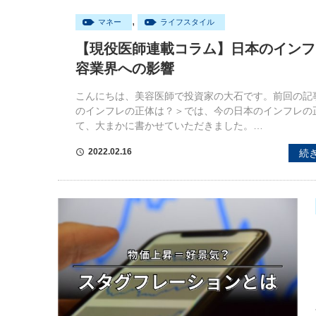
,
マネー
ライフスタイル
【現役医師連載コラム】日本のインフ
容業界への影響
こんにちは、美容医師で投資家の大石です。前回の記
のインフレの正体は？＞では、今の日本のインフレの
て、大まかに書かせていただきました。…
2022.02.16
続
schedule