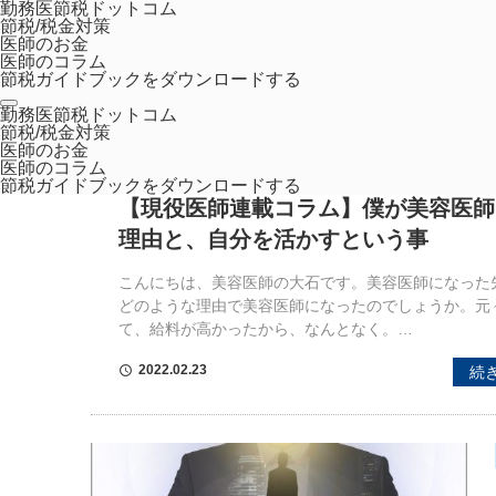
勤務医節税ドットコム
節税/税金対策
医師のお金
医師のコラム
節税ガイドブックをダウンロードする
ホーム
2022年 2月
勤務医節税ドットコム
節税/税金対策
医師のお金
医師のコラム
ライフスタイル
節税ガイドブックをダウンロードする
【現役医師連載コラム】僕が美容医師
理由と、自分を活かすという事
こんにちは、美容医師の大石です。美容医師になった
どのような理由で美容医師になったのでしょうか。元
て、給料が高かったから、なんとなく。…
2022.02.23
続
schedule