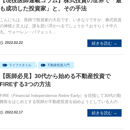
【現役医師連載コラム】株式投資の世界で「最
も成功した投資家」と、その手法
こんにちは、医師で投資家の大石です。いきなりですが、株式投資
の神様と言えば、誰を思い浮かべるでしょうか？おそらく十中八
九、ウォーレン・バフェット…
2022.02.22
続きを読む →
schedule
,
ライフスタイル
不動産投資入門
【医師必見】30代から始める不動産投資で
FIREする3つの方法
FIRE（Financial Independence Retire Early）を目指して30代の勤
務医をはじめとする医師が不動産投資を始めようとしている人の…
2022.02.17
続きを読む →
schedule