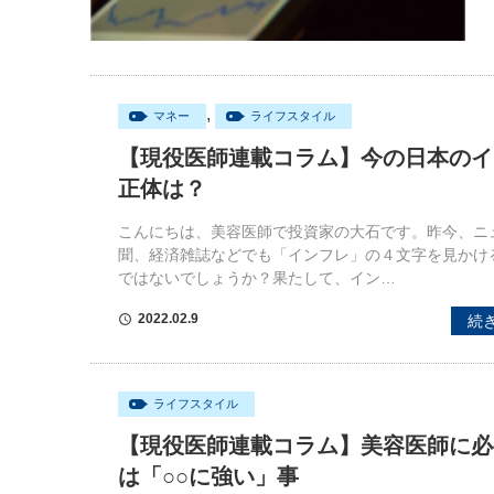
,
マネー
ライフスタイル
【現役医師連載コラム】今の日本のイ
正体は？
こんにちは、美容医師で投資家の大石です。昨今、ニ
聞、経済雑誌などでも「インフレ」の４文字を見かけ
ではないでしょうか？果たして、イン…
2022.02.9
続
schedule
ライフスタイル
【現役医師連載コラム】美容医師に必
は「○○に強い」事