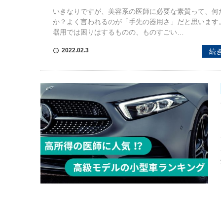
いきなりですが、美容系の医師に必要な素質って、何
か？よく言われるのが「手先の器用さ」だと思います
器用では困りはするものの、ものすごい…
2022.02.3
続
schedule