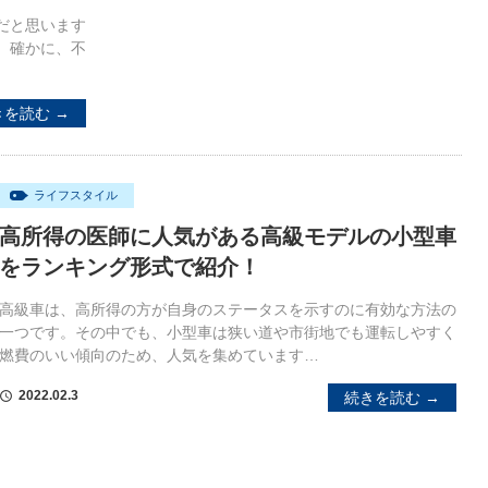
だと思います
。確かに、不
きを読む →
ライフスタイル
高所得の医師に人気がある高級モデルの小型車
をランキング形式で紹介！
高級車は、高所得の方が自身のステータスを示すのに有効な方法の
一つです。その中でも、小型車は狭い道や市街地でも運転しやすく
燃費のいい傾向のため、人気を集めています…
2022.02.3
続きを読む →
schedule