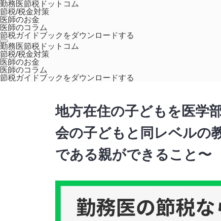
勤務医節税ドットコム
節税/税金対策
医師のお金
医師のコラム
節税ガイドブックをダウンロードする
ホーム
コラム
,
医師のコラム
地方在住の子どもを医学部に進
勤務医節税ドットコム
節税/税金対策
医師のお金
医師のコラム
,
医学部受験
教育
節税ガイドブックをダウンロードする
地方在住の子どもを医学部
会の子どもと同レベルの
である親ができること〜