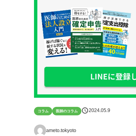
schedule
2024.05.9
コラム
医師のコラム
ameto.tokyoto