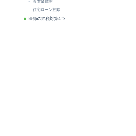
寄附金控除
住宅ローン控除
医師の節税対策4つ
特定支出控除を利用する
ふるさと納税を活用する
不動産投資をする
プライベートカンパニーを設立する
医師が節税する際に押さえておくべきポ
イント
経費を正しく計上する
専門家に相談する
まとめ
関連投稿: