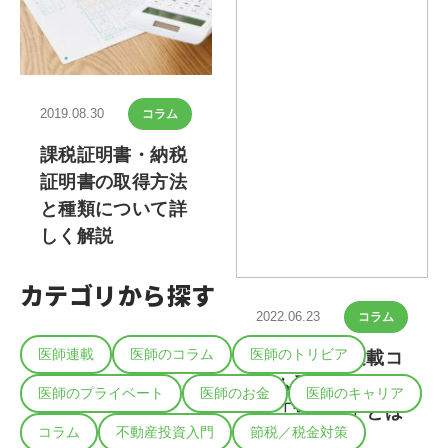
2019.08.30
コラム
課税証明書・納税
証明書の取得方法
と種類について詳
しく解説
カテゴリから探す
2022.06.23
コラム
医師連載
医師のコラム
医師のトリビア
【現役医師連載コ
ラム】医師に必要
医師のプライベート
医師のお金
医師のキャリア
な「営業力」とは
コラム
不動産投資入門
節税／税金対策
−前編−