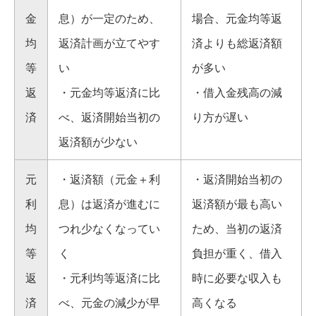
金
息）が一定のため、
場合、元金均等返
均
返済計画が立てやす
済よりも総返済額
等
い
が多い
返
・元金均等返済に比
・借入金残高の減
済
べ、返済開始当初の
り方が遅い
返済額が少ない
元
・返済額（元金＋利
・返済開始当初の
利
息）は返済が進むに
返済額が最も高い
均
つれ少なくなってい
ため、当初の返済
等
く
負担が重く、借入
返
・元利均等返済に比
時に必要な収入も
済
べ、元金の減少が早
高くなる