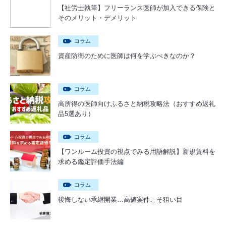
【社労士執筆】フリーランス医師が加入できる保険と
そのメリット・デメリット
コラム
資産防衛のために医師は何を学ぶべきなのか？
コラム
高所得の医師向けふるさと納税攻略法（おすすめ返礼
品5選あり）
コラム
【ワンルーム投資の視点でみる用語解説】新規賃料を
求める鑑定評価手法編
コラム
後悔しない承継開業…高値案件こそ狙い目