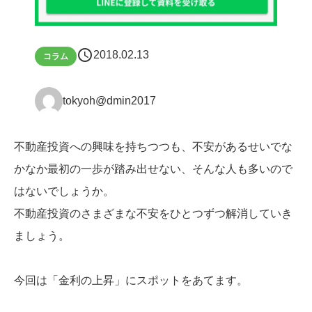
schedule
2018.02.13
コラム
tokyoh@dmin2017
不動産投資への興味を持ちつつも、不安があるせいでな
かなか最初の一歩が踏み出せない、そんな人も多いので
はないでしょうか。
不動産投資のさまざまな不安をひとつずつ解消していき
ましょう。
今回は「金利の上昇」にスポットをあてます。