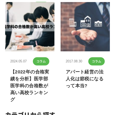
2022.11.14
コラム
【現役医師連載コ
ラム】最近なんか
上手くいかない…
医師の生産性を下
げる５つの悪習
2024.05.07
2017.08.30
コラム
コラム
【2022年の合格実
アパート経営の法
績を分析】医学部
人化は節税になる
医学科の合格数が
って本当?
高い高校ランキン
グ
カテゴリから探す