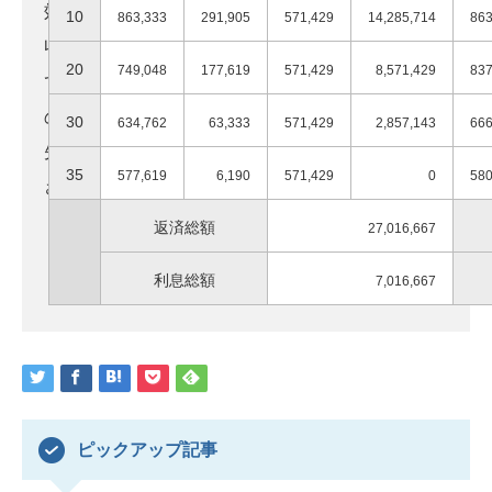
効果的な節税の方法や相続、資産形成、副業など、
10
10
795,031
863,333
317,805
291,905
477,225
571,429
15,630,972
14,285,714
863
863
収入の多い医師の方にとって有益な情報をお伝えし
20
20
795,031
749,048
212,243
177,619
582,787
571,429
10,295,518
8,571,429
749
837
ています。セミナーでは個別相談も実施しています
ので、あわせてご活用ください。
30
30
795,031
634,762
83,331
63,333
571,429
711,700
3,779,864
2,857,143
634
666
先着順となっておりますのでお早目にお申込みくだ
35
35
795,031
577,619
8,546
6,190
786,484
571,429
0
0
577
580
さい。
返済総額
返済総額
27,826,073
27,016,667
無料税金対策セミナー一覧はこちら
利息総額
利息総額
7,826,073
7,016,667
ピックアップ記事