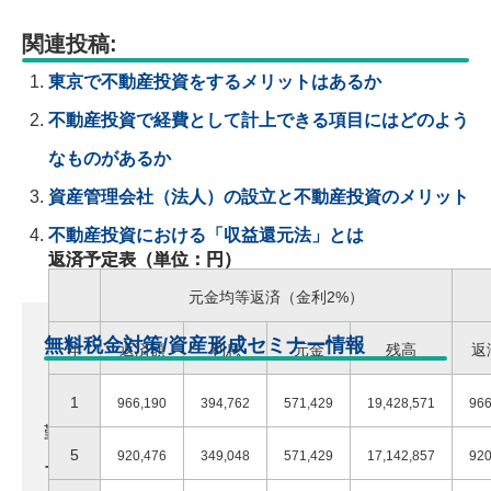
関連投稿:
東京で不動産投資をするメリットはあるか
不動産投資で経費として計上できる項目にはどのよう
なものがあるか
資産管理会社（法人）の設立と不動産投資のメリット
不動産投資における「収益還元法」とは
返済予定表（単位：円）
返済予定表（単位：円）
元利均等返済（金利2％）
元金均等返済（金利2%）
無料税金対策/資産形成セミナー情報
年
年
返済額
返済額
利息
利息
元金
元金
残高
残高
返
返
1
1
795,031
966,190
396,359
394,762
398,672
571,429
19,601,328
19,428,571
966
966
勤務医ドットコムでは、医師の方向けに無料セミナ
5
5
795,031
920,476
363,183
349,048
431,847
571,429
17,924,530
17,142,857
920
920
ーを全国各地で開催しています。