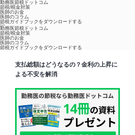
勤務医節税ドットコム
節税/税金対策
医師のお金
医師のコラム
節税ガイドブックをダウンロードする
ホーム
コラム
支払総額はどうなるの？金利の上昇による不安を解消
勤務医節税ドットコム
節税/税金対策
医師のお金
医師のコラム
不動産投資入門
節税ガイドブックをダウンロードする
支払総額はどうなるの？金利の上昇に
よる不安を解消