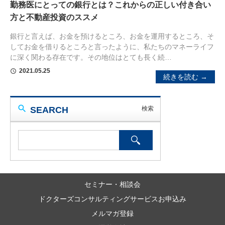
勤務医にとっての銀行とは？これからの正しい付き合い
方と不動産投資のススメ
銀行と言えば、お金を預けるところ、お金を運用するところ、そ
してお金を借りるところと言ったように、私たちのマネーライフ
に深く関わる存在です。その地位はとても長く続…
2021.05.25
schedule
続きを読む →
SEARCH
セミナー・相談会
ドクターズコンサルティングサービスお申込み
メルマガ登録