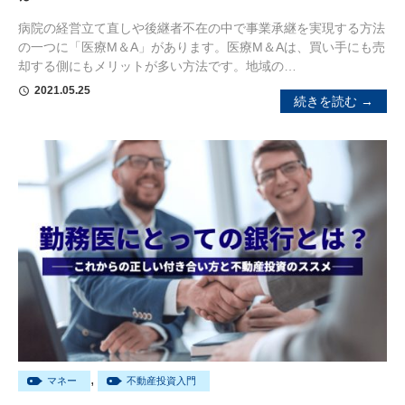
病院の経営立て直しや後継者不在の中で事業承継を実現する方法
の一つに「医療M＆A」があります。医療M＆Aは、買い手にも売
却する側にもメリットが多い方法です。地域の…
2021.05.25
schedule
続きを読む →
,
マネー
不動産投資入門