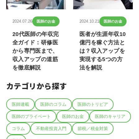
2024.07.26
2024.10.21
医師のお金
医師のお金
20代医師の年収完
医者が生涯年収10
全ガイド：研修医
億円を稼ぐ方法と
から専門医まで、
は？収入アップを
収入アップの道筋
実現する5つの方
を徹底解説
法を解説
カテゴリから探す
医師連載
医師のコラム
医師のトリビア
医師のプライベート
医師のお金
医師のキャリア
コラム
不動産投資入門
節税／税金対策