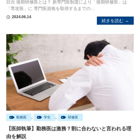
目次 後期研修医とは？ 新専門医制度により「後期研修医」は
「専攻医」に 専門医資格を取得するまでの…
2024.06.14
schedule
続きを読む →
,
,
勤務医
学生
研修医
【医師執筆】勤務医は激務？割に合わないと言われる理
由を解説