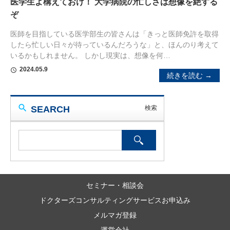
医学生よ構えておけ！ 大学病院の忙しさは想像を絶する
ぞ
医師を目指している医学部生の皆さんは「きっと医師免許を取得
したら忙しい日々が待っているんだろうな」と、ほんのり考えて
いるかもしれません。 しかし現実は、想像を何…
2024.05.9
schedule
続きを読む →
SEARCH
セミナー・相談会
ドクターズコンサルティングサービスお申込み
メルマガ登録