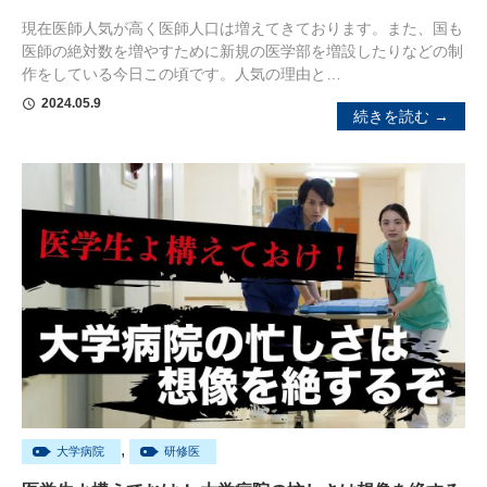
現在医師人気が高く医師人口は増えてきております。また、国も
医師の絶対数を増やすために新規の医学部を増設したりなどの制
作をしている今日この頃です。人気の理由と…
2024.05.9
schedule
続きを読む →
,
大学病院
研修医