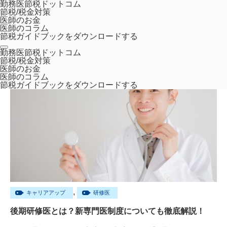
勤務医節税ドットコム
節税/税金対策
医師のお金
医師のコラム
節税ガイドブックをダウンロードする
ホーム
研修医
勤務医節税ドットコム
節税/税金対策
医師のお金
医師のコラム
節税ガイドブックをダウンロードする
,
キャリアアップ
研修医
後期研修医とは？新専門医制度についても徹底解説！