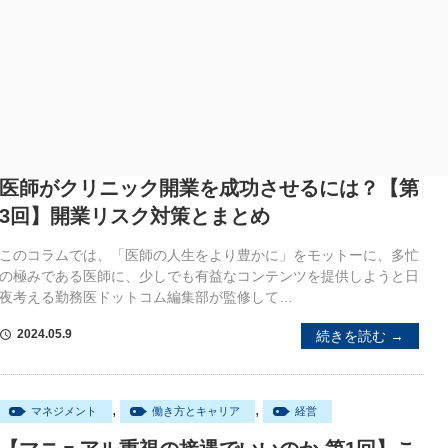
,
,
勤務医
経営
開業
医師がクリニック開業を成功させるには？【第
3回】開業リスク対策とまとめ
このコラムでは、「医師の人生をより豊かに」をモットーに、多忙
の極みである医師に、少しでも有益なコンテンツを提供しようと日
夜考える勤務医ドットコム編集部が監修して…
2024.05.9
続きを読む →
schedule
,
,
マネジメント
働き方とキャリア
経営