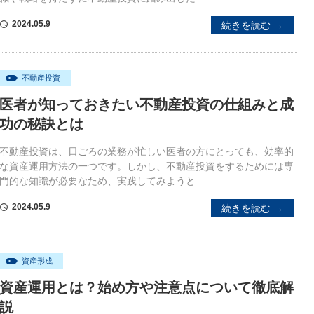
2024.05.9
続きを読む →
schedule
不動産投資
医者が知っておきたい不動産投資の仕組みと成
功の秘訣とは
不動産投資は、日ごろの業務が忙しい医者の方にとっても、効率的
な資産運用方法の一つです。しかし、不動産投資をするためには専
門的な知識が必要なため、実践してみようと…
2024.05.9
続きを読む →
schedule
資産形成
資産運用とは？始め方や注意点について徹底解
説