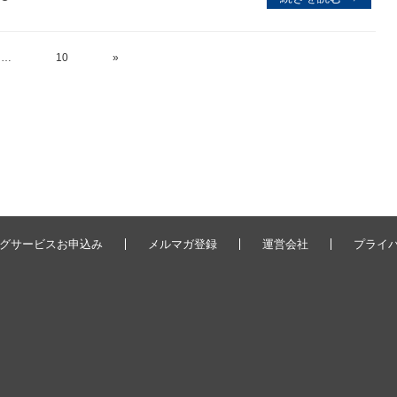
…
10
»
グサービスお申込み
メルマガ登録
運営会社
プライ