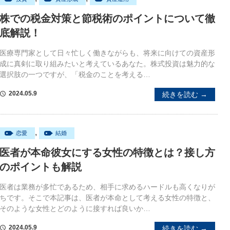
株での税金対策と節税術のポイントについて徹
底解説！
医療専門家として日々忙しく働きながらも、将来に向けての資産形
成に真剣に取り組みたいと考えているあなた。株式投資は魅力的な
選択肢の一つですが、「税金のことを考える…
2024.05.9
続きを読む →
schedule
,
恋愛
結婚
医者が本命彼女にする女性の特徴とは？接し方
のポイントも解説
医者は業務が多忙であるため、相手に求めるハードルも高くなりが
ちです。そこで本記事は、医者が本命として考える女性の特徴と、
そのような女性とどのように接すれば良いか…
2024.05.9
続きを読む →
schedule