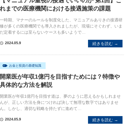
【マニュアル重視の接遇でいいのか 第1回】こ
れまでの医療機関における接遇施策の課題
一時期、マナーのルールを制度化した、マニュアルありきの接遇研
修が多くの医療機関でも導入されましたが、現場にそぐわず、いま
だ定着するには至らないケースも多いようで…
2024.05.9
続きを読む →
schedule
お金と投資の基礎知識
開業医が年収1億円を目指すためには？特徴や
具体的な方法を解説
開業医が年収1億円を目指す道は、夢のように思えるかもしれませ
んが、正しい方法を身につければ決して無理な数字ではありませ
ん。しかし、適切な戦略を持たずに進めて…
2024.05.9
続きを読む →
schedule