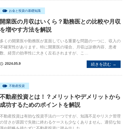
お金と投資の基礎知識
開業医の月収はいくら？勤務医との比較や月収
を増やす方法を解説
多くの開業医や勤務医が直面している重要な問題の一つに、収入の
不確実性があります。特に開業医の場合、月収は診療内容、患者
数、経営の効率性に大きく左右されますが、こ…
2024.05.9
続きを読む →
schedule
不動産投資
不動産投資とは！？メリットやデメリットから
成功するためのポイントを解説
不動産投資は有効な投資手法の一つですが、知識不足やリスク管理
の甘さが原因で失敗に終わるケースも少なくありません。適切な知
識や戦略を持たずに不動産投資に踏み出した…