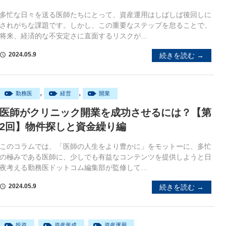
多忙な日々を送る医師たちにとって、資産運用はしばしば後回しに
されがちな課題です。しかし、この重要なステップを怠ることで、
将来、経済的な不安定さに直面するリスクが…
2024.05.9
続きを読む →
schedule
,
,
勤務医
経営
開業
医師がクリニック開業を成功させるには？【第
2回】物件探しと資金繰り編
このコラムでは、「医師の人生をより豊かに」をモットーに、多忙
の極みである医師に、少しでも有益なコンテンツを提供しようと日
夜考える勤務医ドットコム編集部が監修して…
2024.05.9
続きを読む →
schedule
,
,
投資
資産形成
資産運用