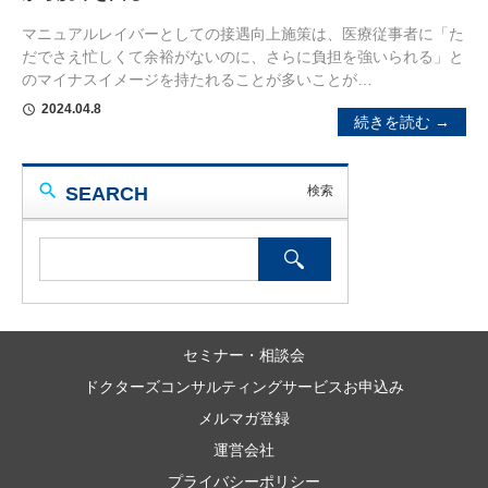
マニュアルレイバーとしての接遇向上施策は、医療従事者に「た
だでさえ忙しくて余裕がないのに、さらに負担を強いられる」と
のマイナスイメージを持たれることが多いことが…
2024.04.8
schedule
続きを読む →
SEARCH
セミナー・相談会
ドクターズコンサルティングサービスお申込み
メルマガ登録
運営会社
プライバシーポリシー