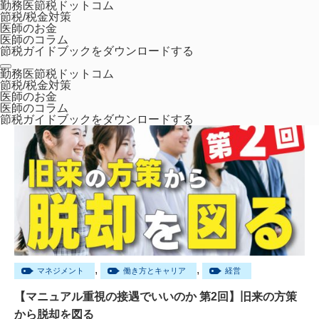
勤務医節税ドットコム
節税/税金対策
医師のお金
医師のコラム
節税ガイドブックをダウンロードする
ホーム
2024年 4月
勤務医節税ドットコム
節税/税金対策
医師のお金
医師のコラム
節税ガイドブックをダウンロードする
,
,
マネジメント
働き方とキャリア
経営
【マニュアル重視の接遇でいいのか 第2回】旧来の方策
から脱却を図る