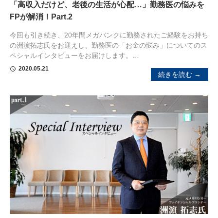
「高収入だけど、老後の生活が心配…」勤務医の悩みを
FPが解消！Part.2
今回も引き続き、20年間メガバンクに勤務されたご経験をお持ち
の洲濵拓志氏をお迎えし、勤務医の「お金の悩み」についてのス
ペシャルインタビューをお届けします。…
2020.05.21
schedule
続きを読む →