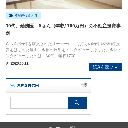
不動産投資入門
30代、勤務医、Aさん（年収1700万円）の不動産投資事
例
WINXで物件を購入されたオーナーに、お持ちの物件や不動産投
資をはじめた理由、今後の展望をインタビューしました。今回イ
ンタビューしたのは、30代、年収1700…
2020.05.11
schedule
続きを読む →
SEARCH