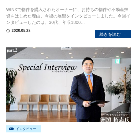
WINXで物件を購入されたオーナーに、お持ちの物件や不動産投
資をはじめた理由、今後の展望をインタビューしました。今回イ
ンタビューしたのは、30代、年収1800…
2020.05.28
schedule
続きを読む →
インタビュー