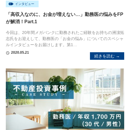
インタビュー
「高収入なのに、お金が増えない…」勤務医の悩みをFP
が解消！Part.1
今回は、20年間メガバンクに勤務されたご経験をお持ちの洲濵拓
志氏をお迎えして、勤務医の「お金の悩み」についてのスペシャ
ルインタビューをお届けします。第1…
2020.05.21
schedule
続きを読む →