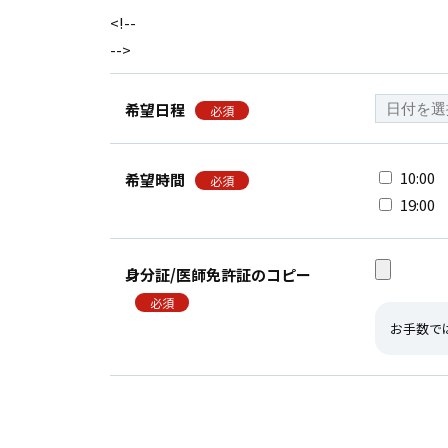
<!--
-->
希望日程
必須
10:00
希望時間
必須
19:00
身分証/医師免許証のコピー
必須
お手数で